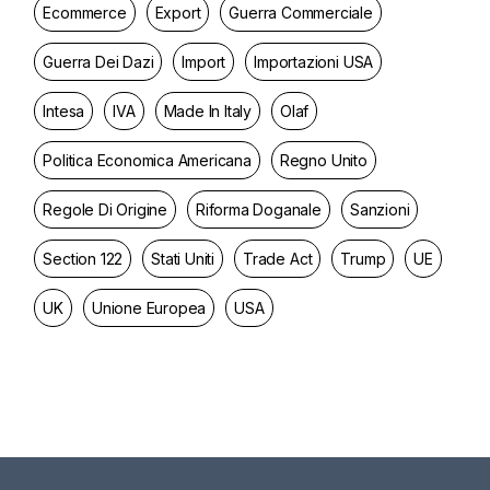
Ecommerce
Export
Guerra Commerciale
Guerra Dei Dazi
Import
Importazioni USA
Intesa
IVA
Made In Italy
Olaf
Politica Economica Americana
Regno Unito
Regole Di Origine
Riforma Doganale
Sanzioni
Section 122
Stati Uniti
Trade Act
Trump
UE
UK
Unione Europea
USA