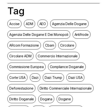
Tag
Accise
ADM
AEO
Agenzia Delle Dogane
Agenzia Delle Dogane E Dei Monopoli
Antifrode
ARcom Formazione
Cbam
Circolare
Circolare ADM
Commercio Internazionale
Commissione Europea
Compliance Doganale
Corte USA
Dazi
Dazi Trump
Dazi USA
Deforestazione
Diritto Commerciale Internazionale
Diritto Doganale
Dogana
Dogane