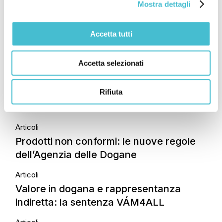
Mostra dettagli
Articoli
Dal vendere al produrre: come le regole
Accetta tutti
di origine possono ridisegnare i rapporti
economici tra Italia e Africa
Accetta selezionati
Articoli
Compliance doganale: i chiarimenti della
Rifiuta
circolare 19/D 2026
Articoli
Prodotti non conformi: le nuove regole
dell’Agenzia delle Dogane
Articoli
Valore in dogana e rappresentanza
indiretta: la sentenza VÁM4ALL