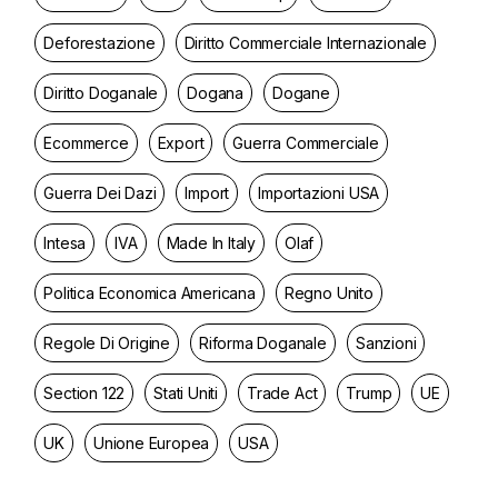
Deforestazione
Diritto Commerciale Internazionale
Diritto Doganale
Dogana
Dogane
Ecommerce
Export
Guerra Commerciale
Guerra Dei Dazi
Import
Importazioni USA
Intesa
IVA
Made In Italy
Olaf
Politica Economica Americana
Regno Unito
Regole Di Origine
Riforma Doganale
Sanzioni
Section 122
Stati Uniti
Trade Act
Trump
UE
UK
Unione Europea
USA