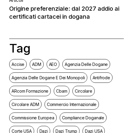
Articoli
Origine preferenziale: dal 2027 addio ai
certificati cartacei in dogana
Tag
Accise
ADM
AEO
Agenzia Delle Dogane
Agenzia Delle Dogane E Dei Monopoli
Antifrode
ARcom Formazione
Cbam
Circolare
Circolare ADM
Commercio Internazionale
Commissione Europea
Compliance Doganale
Corte USA
Dazi
Dazi Trump
Dazi USA