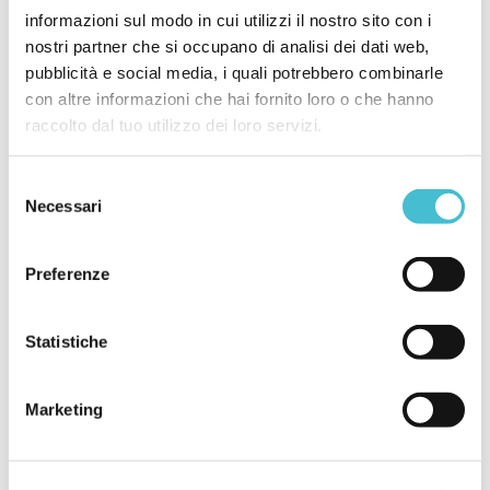
Social media
informazioni sul modo in cui utilizzi il nostro sito con i
nostri partner che si occupano di analisi dei dati web,
pubblicità e social media, i quali potrebbero combinarle
Fb
Ln
In
Yt
con altre informazioni che hai fornito loro o che hanno
raccolto dal tuo utilizzo dei loro servizi.
Categorie
Selezione
Necessari
del
consenso
Articoli
Preferenze
Eventi
News
Statistiche
Webinar / International trade talks
Marketing
Ultime News