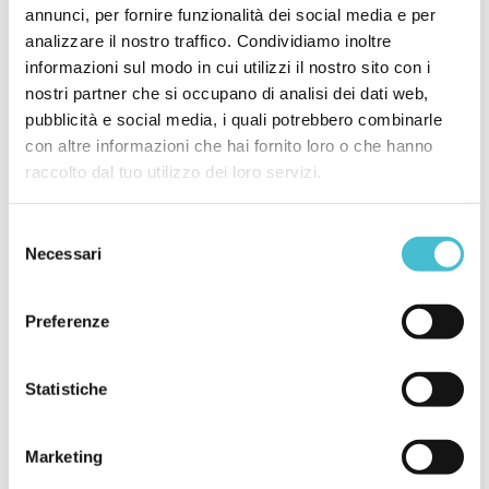
annunci, per fornire funzionalità dei social media e per
analizzare il nostro traffico. Condividiamo inoltre
informazioni sul modo in cui utilizzi il nostro sito con i
Social media
nostri partner che si occupano di analisi dei dati web,
pubblicità e social media, i quali potrebbero combinarle
con altre informazioni che hai fornito loro o che hanno
Fb
Ln
In
Yt
raccolto dal tuo utilizzo dei loro servizi.
Selezione
Categorie
Necessari
del
consenso
Preferenze
Articoli
Eventi
Statistiche
News
Webinar / International trade talks
Marketing