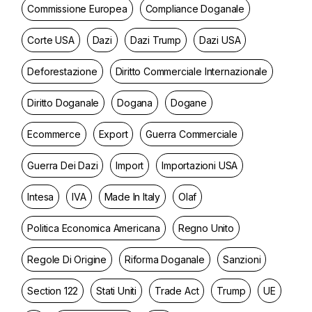
Commissione Europea
Compliance Doganale
Corte USA
Dazi
Dazi Trump
Dazi USA
Deforestazione
Diritto Commerciale Internazionale
Diritto Doganale
Dogana
Dogane
Ecommerce
Export
Guerra Commerciale
Guerra Dei Dazi
Import
Importazioni USA
Intesa
IVA
Made In Italy
Olaf
Politica Economica Americana
Regno Unito
Regole Di Origine
Riforma Doganale
Sanzioni
Section 122
Stati Uniti
Trade Act
Trump
UE