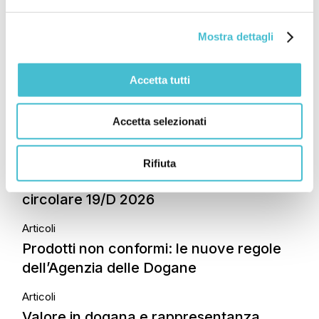
Ultime News
Mostra dettagli
Articoli
Accetta tutti
Dal vendere al produrre: come le regole
di origine possono ridisegnare i rapporti
Accetta selezionati
economici tra Italia e Africa
Articoli
Rifiuta
Compliance doganale: i chiarimenti della
circolare 19/D 2026
Articoli
Prodotti non conformi: le nuove regole
dell’Agenzia delle Dogane
Articoli
Valore in dogana e rappresentanza