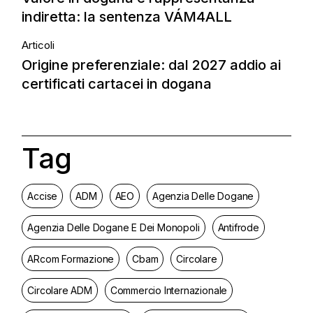
indiretta: la sentenza VÁM4ALL
Articoli
Origine preferenziale: dal 2027 addio ai
certificati cartacei in dogana
Tag
Accise
ADM
AEO
Agenzia Delle Dogane
Agenzia Delle Dogane E Dei Monopoli
Antifrode
ARcom Formazione
Cbam
Circolare
Circolare ADM
Commercio Internazionale