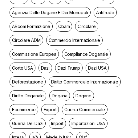
Agenzia Delle Dogane E Dei Monopoli
Antifrode
ARcom Formazione
Cbam
Circolare
Circolare ADM
Commercio Internazionale
Commissione Europea
Compliance Doganale
Corte USA
Dazi
Dazi Trump
Dazi USA
Deforestazione
Diritto Commerciale Internazionale
Diritto Doganale
Dogana
Dogane
Ecommerce
Export
Guerra Commerciale
Guerra Dei Dazi
Import
Importazioni USA
Intesa
IVA
Made In Italy
Olaf