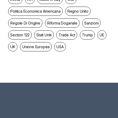
Politica Economica Americana
Regno Unito
Regole Di Origine
Riforma Doganale
Sanzioni
Section 122
Stati Uniti
Trade Act
Trump
UE
UK
Unione Europea
USA