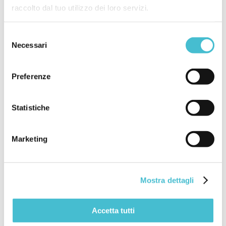
raccolto dal tuo utilizzo dei loro servizi.
Selezione
Necessari
del
consenso
Related Posts
Preferenze
Statistiche
Marketing
Mostra dettagli
Accetta tutti