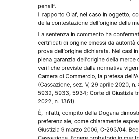
penali”.
Il rapporto Olaf, nel caso in oggetto, 
della contestazione dell’origine delle m
La sentenza in commento ha confermato i
certificati di origine emessi da autorit
prova dell’origine dichiarata. Nei casi i
piena garanzia dell’origine della merce d
verifiche previste dalla normativa vigente
Camera di Commercio, la pretesa dell’Ag
(Cassazione, sez. V, 29 aprile 2020, n.
5932, 5933, 5934; Corte di Giustizia t
2022, n. 1361).
È, infatti, compito della Dogana dimostra
preferenziale, come chiaramente espres
Giustizia 9 marzo 2006, C-293/04, Bee
Cassazione, l’onere probatorio in merito