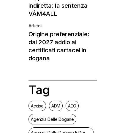
indiretta: la sentenza
VÁM4ALL
Articoli
Origine preferenziale:
dal 2027 addio ai
certificati cartacei in
dogana
Tag
Accise
ADM
AEO
Agenzia Delle Dogane
Agenzia Delle Dogane E Dei