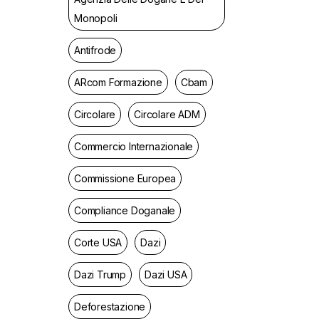
Monopoli
Antifrode
ARcom Formazione
Cbam
Circolare
Circolare ADM
Commercio Internazionale
Commissione Europea
Compliance Doganale
Corte USA
Dazi
Dazi Trump
Dazi USA
Deforestazione