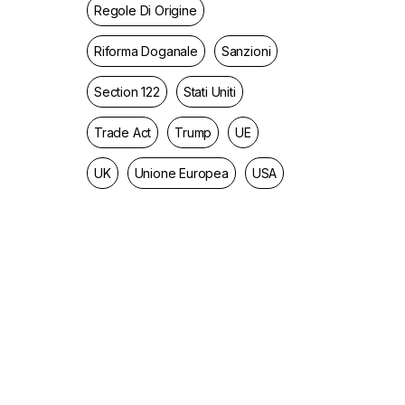
Regole Di Origine
Riforma Doganale
Sanzioni
Section 122
Stati Uniti
Trade Act
Trump
UE
UK
Unione Europea
USA