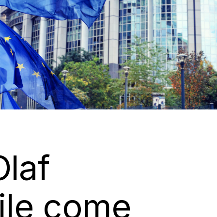
Olaf
bile come