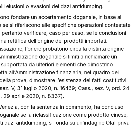
ili elusioni o evasioni dei dazi antidumping.
ssono fondare un accertamento doganale, in base al
o se si riferiscono alle specifiche operazioni contestate
pertanto verificare, caso per caso, se le conclusioni
una rettifica dell’origine dei prodotti importati.
sazione, l’onere probatorio circa la distinta origine
Amministrazione doganale si limiti a richiamare un
 supportata da ulteriori elementi che dimostrino
etta all’Amministrazione finanziaria, nel quadro dei
ella prova, dimostrare l’esistenza dei fatti costitutivi
sez. V, 31 luglio 2020, n. 16469; Cass., sez. V, ord. 24
d. 29 aprile 2020, n. 8337).
di Venezia, con la sentenza in commento, ha concluso
ne doganale se la riclassificazione come prodotto cinese,
i dazi antidumping, si fonda su un’indagine Olaf priva