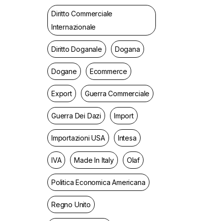
Diritto Commerciale
Internazionale
Diritto Doganale
Dogana
Dogane
Ecommerce
Export
Guerra Commerciale
Guerra Dei Dazi
Import
Importazioni USA
Intesa
IVA
Made In Italy
Olaf
Politica Economica Americana
Regno Unito