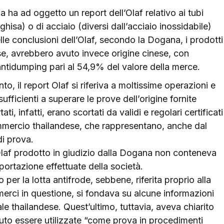
a ha ad oggetto un report dell’Olaf relativo ai tubi
ghisa) o di acciaio (diversi dall’acciaio inossidabile)
elle conclusioni dell’Olaf, secondo la Dogana, i prodotti
dese, avrebbero avuto invece origine cinese, con
ntidumping pari al 54,9% del valore della merce.
, il report Olaf si riferiva a moltissime operazioni e
fficienti a superare le prove dell’origine fornite
ti, infatti, erano scortati da validi e regolari certificati
Commercio thailandese, che rappresentano, anche dal
 di prova.
t Olaf prodotto in giudizio dalla Dogana non conteneva
importazione effettuate della società.
per la lotta antifrode, sebbene, riferita proprio alla
merci in questione, si fondava su alcune informazioni
le thailandese. Quest’ultimo, tuttavia, aveva chiarito
uto essere utilizzate “come prova in procedimenti