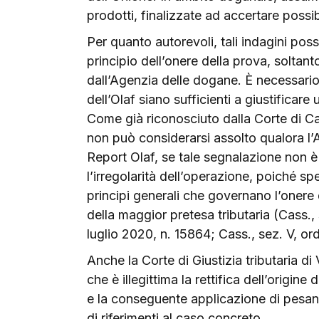
prodotti, finalizzate ad accertare possib
Per quanto autorevoli, tali indagini po
principio dell’onere della prova, soltant
dall’Agenzia delle dogane. È necessario 
dell’Olaf siano sufficienti a giustificare 
Come già riconosciuto dalla Corte di Cas
non può considerarsi assolto qualora l’
Report Olaf, se tale segnalazione non è
l’irregolarità dell’operazione, poiché sp
principi generali che governano l’onere d
della maggior pretesa tributaria (Cass., 
luglio 2020, n. 15864; Cass., sez. V, or
Anche la Corte di Giustizia tributaria 
che è illegittima la rettifica dell’origi
e la conseguente applicazione di pesant
di riferimenti al caso concreto.