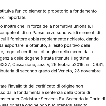
costituiva l’unico elemento probatorio a fondamento
erci importate.
noltre che, in forza della normativa unionale, i
à competenti di un Paese terzo sono validi elementi di
n cui il fornitore abbia regolarmente richiesto, dando
a esportare, e ottenuto, all’esito positivo delle
, regolari certificati di origine della merce dalla
enzia delle dogane è stata ritenuta illegittima
 8337; Cassazione, sez. V, 28 febbraio2019, nn. 5931,
ributaria di secondo grado del Veneto, 23 novembre
re l’invalidità del certificato di origine non
so dalla fondamentale sentenza della Corte di
msterboer Coldstore Services BV. Secondo la Corte di
 alla diversa origine non può ritenersi assolto