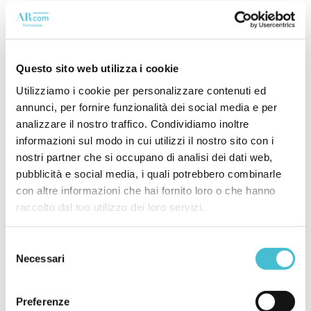
adeguamento dei sistemi di monitoraggio e
compliance.
UE-Mercosur: conditional
Questo sito web utilizza i cookie
trade e prospettive future
Utilizziamo i cookie per personalizzare contenuti ed
annunci, per fornire funzionalità dei social media e per
analizzare il nostro traffico. Condividiamo inoltre
L’intersezione tra l’Accordo UE-Mercosur, il
informazioni sul modo in cui utilizzi il nostro sito con i
CBAM e l’EUDR
formalizza l’avvento di un
nostri partner che si occupano di analisi dei dati web,
modello di
conditional trade
, in cui l’accesso
pubblicità e social media, i quali potrebbero combinarle
al mercato commerciale più ricco del mondo
con altre informazioni che hai fornito loro o che hanno
raccolto dal tuo utilizzo dei loro servizi.
è subordinato al rispetto di stringenti
parametri ecologici e di sostenibilità.
Selezione
Le dinamiche negoziali che hanno preceduto
Necessari
del
la firma del gennaio 2026 dimostrano che la
consenso
transizione ecologica
non può procedere
Preferenze
tramite imposizioni normative asimmetriche