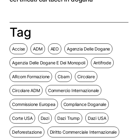
Tag
Accise
ADM
AEO
Agenzia Delle Dogane
Agenzia Delle Dogane E Dei Monopoli
Antifrode
ARcom Formazione
Cbam
Circolare
Circolare ADM
Commercio Internazionale
Commissione Europea
Compliance Doganale
Corte USA
Dazi
Dazi Trump
Dazi USA
Deforestazione
Diritto Commerciale Internazionale