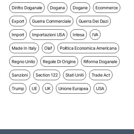
Diritto Doganale
Dogana
Dogane
Ecommerce
Export
Guerra Commerciale
Guerra Dei Dazi
Import
Importazioni USA
Intesa
IVA
Made In Italy
Olaf
Politica Economica Americana
Regno Unito
Regole Di Origine
Riforma Doganale
Sanzioni
Section 122
Stati Uniti
Trade Act
Trump
UE
UK
Unione Europea
USA