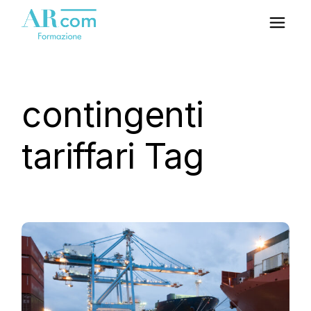
Skip
to
the
content
contingenti
tariffari Tag