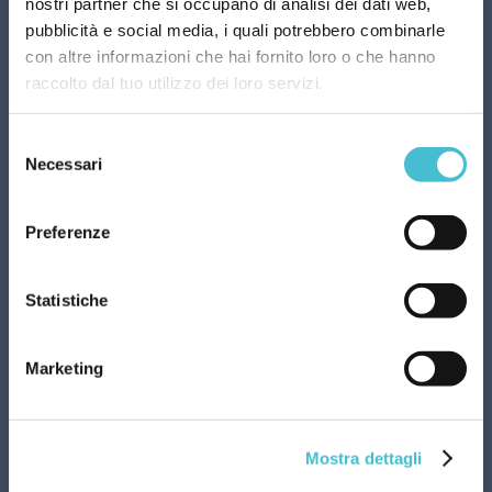
nostri partner che si occupano di analisi dei dati web,
pubblicità e social media, i quali potrebbero combinarle
con altre informazioni che hai fornito loro o che hanno
raccolto dal tuo utilizzo dei loro servizi.
Selezione
Necessari
del
consenso
Preferenze
Statistiche
Informazioni di contatto
Marketing
Via Torino 15/6
20123 MILANO
+39 351 568 8296
Mostra dettagli
+39 010 9868066