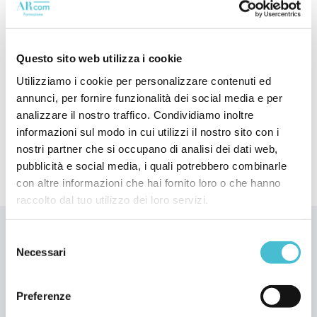
associazione che include i migliori Studi legali
esperti in materia doganale a livello
internazionale.
Questo sito web utilizza i cookie
Utilizziamo i cookie per personalizzare contenuti ed
annunci, per fornire funzionalità dei social media e per
Scopri il curriculum completo
analizzare il nostro traffico. Condividiamo inoltre
informazioni sul modo in cui utilizzi il nostro sito con i
nostri partner che si occupano di analisi dei dati web,
pubblicità e social media, i quali potrebbero combinarle
con altre informazioni che hai fornito loro o che hanno
raccolto dal tuo utilizzo dei loro servizi.
Selezione
Necessari
NEWSLETTER
del
consenso
Iscriviti alla newsletter e
Preferenze