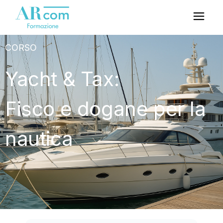
CORSO
Yacht & Tax:
Fisco e dogane per la
nautica