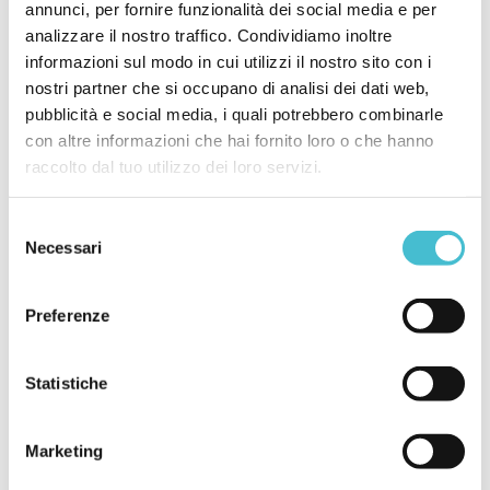
annunci, per fornire funzionalità dei social media e per
Consiglio Nazionale Forense
analizzare il nostro traffico. Condividiamo inoltre
Ordine dei Dottori Commercialisti ed
informazioni sul modo in cui utilizzi il nostro sito con i
esperti contabili
nostri partner che si occupano di analisi dei dati web,
pubblicità e social media, i quali potrebbero combinarle
con altre informazioni che hai fornito loro o che hanno
raccolto dal tuo utilizzo dei loro servizi.
Programma
Selezione
Necessari
del
consenso
Preferenze
In breve
Statistiche
5 ore
Marketing