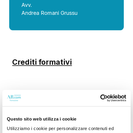
Avv.
Andrea Romani Grussu
Crediti formativi
Il corso è in fase di
accreditamento presso:
Questo sito web utilizza i cookie
Utilizziamo i cookie per personalizzare contenuti ed