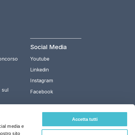
Social Media
Concorso
Youtube
Linkedin
Instagram
 sul
Facebook
ionale e
Accetta tutti
cial media e
nostro sito