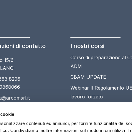
zioni di contatto
I nostri corsi
Corso di preparazione al 
o 15/6
ADM
ILANO
CBAM UPDATE
568 8296
 9868066
Webinar Il Regolamento UE
lavoro forzato
ia@arcomsrl.it
Master Commercio internaz
 cookie
dogane VIII
rsonalizzare contenuti ed annunci, per fornire funzionalità dei so
ffico. Condividiamo inoltre informazioni sul modo in cui utilizzi il 