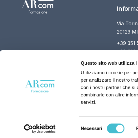
Informa
Via Torin
20123 M
+39 351 
+39 010
segreter
Questo sito web utilizza i
Utilizziamo i cookie per pe
per analizzare il nostro tra
con i nostri partner che si
combinarle con altre inform
servizi.
Selezione
Ent
Necessari
del