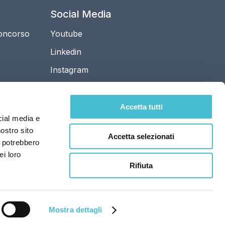
Social Media
Concorso
Youtube
Linkedin
Instagram
 sul
Facebook
Accetta tutti
ionale e
cial media e
nostro sito
Accetta selezionati
i potrebbero
ei loro
Rifiuta
9001
Mostra dettagli