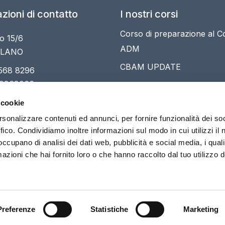
zioni di contatto
I nostri corsi
Corso di preparazione al 
o 15/6
ADM
ILANO
CBAM UPDATE
568 8296
 9868066
Webinar Il Regolamento UE
lavoro forzato
ia@arcomsrl.it
 cookie
Master Commercio internaz
rsonalizzare contenuti ed annunci, per fornire funzionalità dei so
ffico. Condividiamo inoltre informazioni sul modo in cui utilizzi il 
dogane VIII
 occupano di analisi dei dati web, pubblicità e social media, i qual
azioni che hai fornito loro o che hanno raccolto dal tuo utilizzo d
e accreditato per la Formazione Superiore e certificato UNI EN ISO 
Preferenze
Statistiche
Marketing