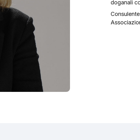
doganali co
Consulente
Associazion