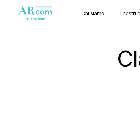
Chi siamo
I nostri 
C