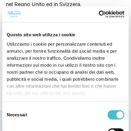
nel Regno Unito ed in Svizzera.
Presidente di ASSOCAD (Associazione
Nazionale dei Centri di Assistenza Doganale) dal
2016, ha ricoperto incarichi di vertice in ambito
Questo sito web utilizza i cookie
CONFETRA, FEDESPEDI e CONFINDUSTRIA.
Utilizziamo i cookie per personalizzare contenuti ed
Docente di master e convegni, è autore di
annunci, per fornire funzionalità dei social media e per
manuali sulle accise e pubblicazioni su riviste
analizzare il nostro traffico. Condividiamo inoltre
specializzate di settore.
informazioni sul modo in cui utilizzi il nostro sito con i
nostri partner che si occupano di analisi dei dati web,
pubblicità e social media, i quali potrebbero combinarle
con altre informazioni che hai fornito loro o che hanno
raccolto dal tuo utilizzo dei loro servizi.
Selezione
Necessari
del
consenso
NEWSLETTER