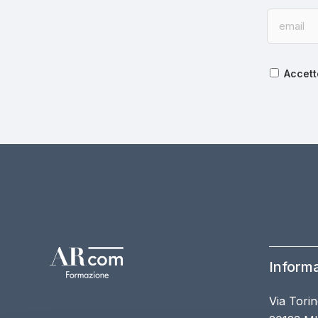
Accett
Informa
Via Torin