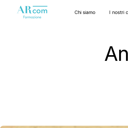
Chi siamo
I nostri 
An