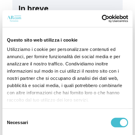
In breve
15 ore
Questo sito web utilizza i cookie
Utilizziamo i cookie per personalizzare contenuti ed
TARIC
annunci, per fornire funzionalità dei social media e per
Access2Markets
analizzare il nostro traffico. Condividiamo inoltre
AI Classification Tool
informazioni sul modo in cui utilizzi il nostro sito con i
CLASS
nostri partner che si occupano di analisi dei dati web,
Non preferential origin list rules
pubblicità e social media, i quali potrebbero combinarle
EBTI + BOI list
con altre informazioni che hai fornito loro o che hanno
ROSA Rules of Origin Self-
raccolto dal tuo utilizzo dei loro servizi.
Assessment
RoOF Rules of Origin Facilitator
Selezione
Necessari
Market Access Map
del
consenso
EU Sanctions Map